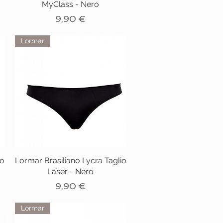
MyClass - Nero
Prezzo
9,90 €
Lormar
io
Lormar Brasiliano Lycra Taglio
Laser - Nero
Prezzo
9,90 €
Lormar