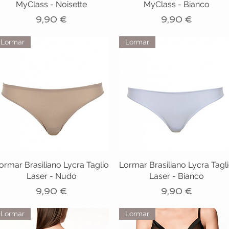
MyClass - Noisette
MyClass - Bianco
Prezzo
Prezzo
9,90 €
9,90 €
Lormar
Lormar
ormar Brasiliano Lycra Taglio
Lormar Brasiliano Lycra Tagl
Laser - Nudo
Laser - Bianco
Prezzo
Prezzo
9,90 €
9,90 €
Lormar
Lormar