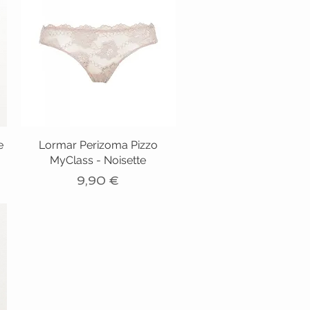
e
Lormar Perizoma Pizzo
MyClass - Noisette
Prezzo
9,90 €