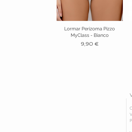
Lormar Perizoma Pizzo
MyClass - Bianco
Prezzo
9,90 €
C
V
P