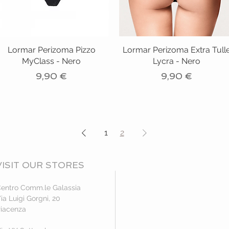
Lormar Perizoma Pizzo
Lormar Perizoma Extra Tull
MyClass - Nero
Lycra - Nero
Prezzo
Prezzo
9,90 €
9,90 €
1
2
VISIT OUR STORES
entro Comm.le Galassia
ia Luigi Gorgni, 20
iacenza