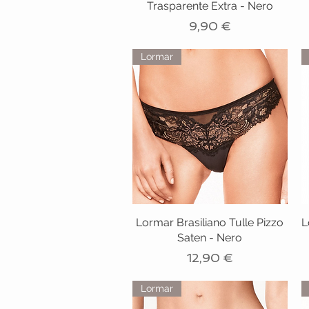
Trasparente Extra - Nero
Prezzo
9,90 €
Lormar
Lormar Brasiliano Tulle Pizzo
L
Saten - Nero
Prezzo
12,90 €
Lormar