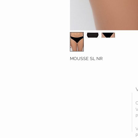
MOUSSE SL NR
C
V
P
V
P