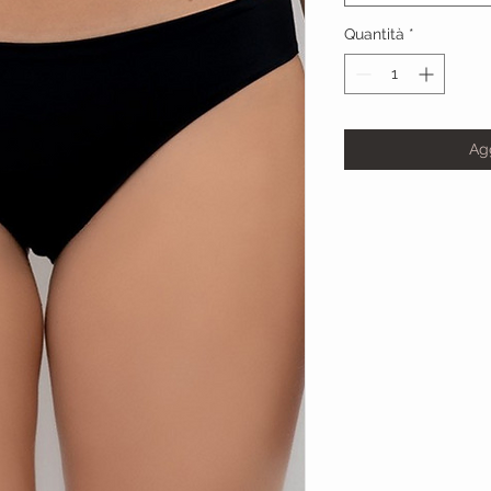
Quantità
*
Agg