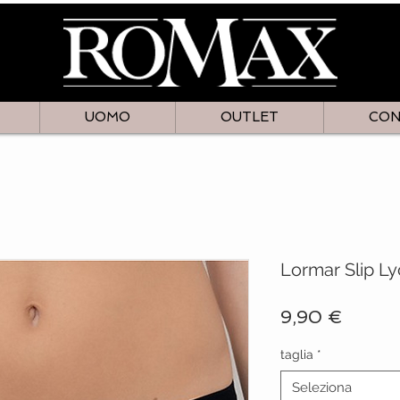
UOMO
OUTLET
CON
Lormar Slip Ly
Prezz
9,90 €
taglia
*
Seleziona