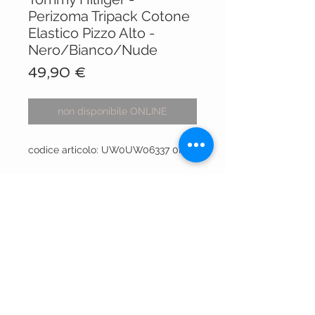
Perizoma Tripack Cotone
Elastico Pizzo Alto -
Nero/Bianco/Nude
Prezzo
49,90 €
non disponibile ONLINE
codice articolo: UW0UW06337 0RS
VISIT OUR STORES
Centro Comm.le Galassia
Via Luigi Gorgni, 20
Piacenza
Via XX Settembre 15
Piacenza