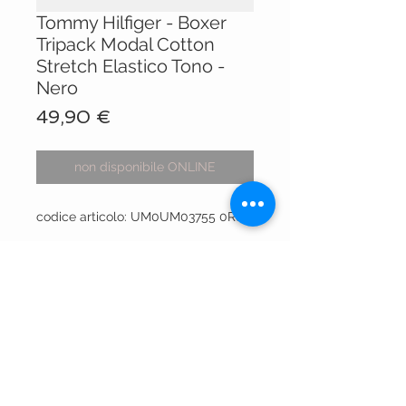
Tommy Hilfiger - Boxer
Tripack Modal Cotton
Stretch Elastico Tono -
Nero
Prezzo
49,90 €
non disponibile ONLINE
codice articolo: UM0UM03755 0R8
VISIT OUR STORES
Centro Comm.le Galassia
Via Luigi Gorgni, 20
Piacenza