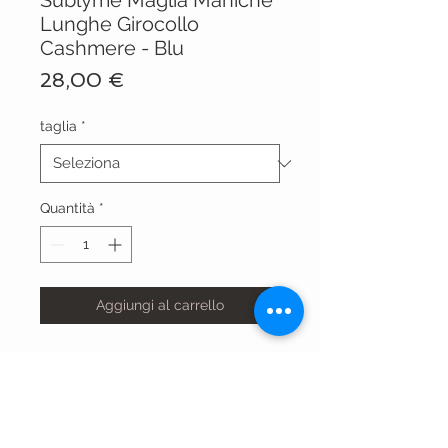
Sublyme Maglia Maniche
Lunghe Girocollo
Cashmere - Blu
Prezzo
28,00 €
taglia
*
Quantità
*
Aggiungi al carrello
1412 BL
VISIT OUR STORES