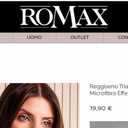
UOMO
OUTLET
CON
Reggiseno Tri
Microfibra Eff
Prezz
19,90 €
non 