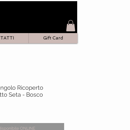
TATTI
Gift Card
angolo Ricoperto
etto Seta - Bosco
o
disponibile ONLINE