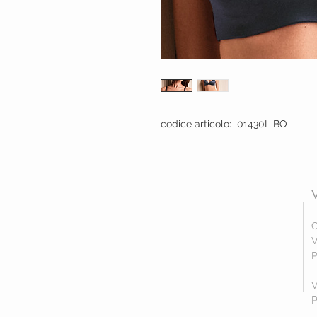
codice articolo: 01430L BO
C
V
P
V
P