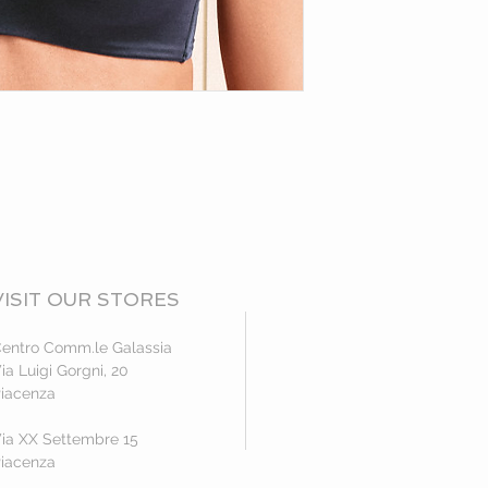
VISIT OUR STORES
entro Comm.le Galassia
ia Luigi Gorgni, 20
iacenza
ia XX Settembre 15
iacenza