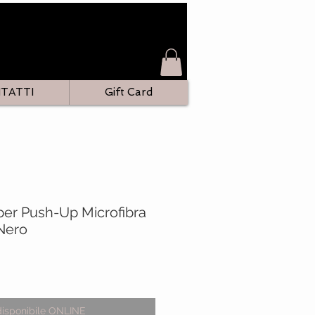
TATTI
Gift Card
er Push-Up Microfibra
 Nero
zo
disponibile ONLINE