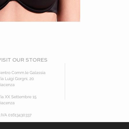
VISIT OUR STORES
entro Comm.le Galassia
ia Luigi Gorgni, 20
iacenza
ia XX Settembre 15
iacenza
.IVA 01613430337