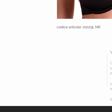
codice articolo: 01023L NR
C
V
P
V
P
P