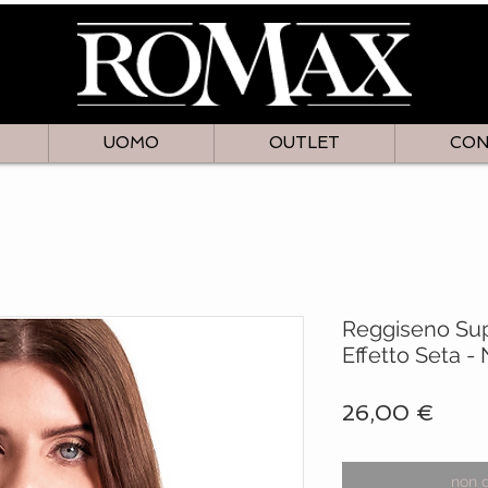
UOMO
OUTLET
CON
Reggiseno Sup
Effetto Seta -
Prez
26,00 €
non 