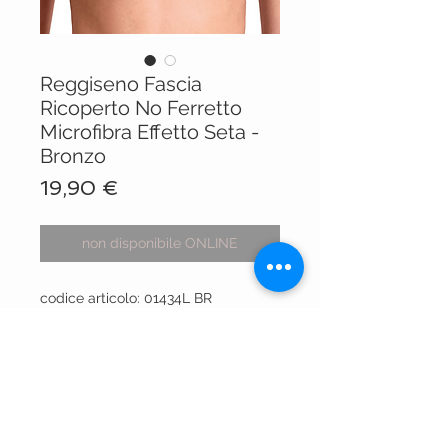
Reggiseno Fascia
Ricoperto No Ferretto
Microfibra Effetto Seta -
Bronzo
Prezzo
19,90 €
non disponibile ONLINE
codice articolo: 01434L BR
VISIT OUR STORES
Centro Comm.le Galassia
Via Luigi Gorgni, 20