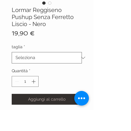
Lormar Reggiseno
Pushup Senza Ferretto
Liscio - Nero
Prezzo
19,90 €
taglia
*
Quantità
*
Aggiungi al carrello
DESIDERIO LIS NR