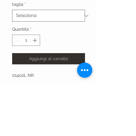
taglia
*
Quantità
*
Aggiungi al carrello
01402L NR
VISIT OUR STORES
Centro Comm.le Galassia
Via Luigi Gorgni, 20
Piacenza