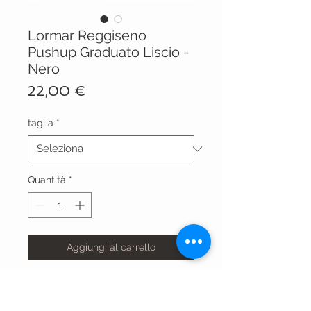
Lormar Reggiseno
Pushup Graduato Liscio -
Nero
Prezzo
22,00 €
taglia
*
Quantità
*
Aggiungi al carrello
CARRIE PUSH NR