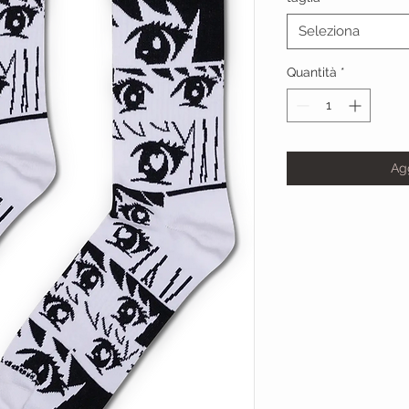
Seleziona
Quantità
*
Agg