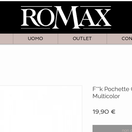
UOMO
OUTLET
CON
F**k Pochette
Multicolor
Prezz
19,90 €
non 