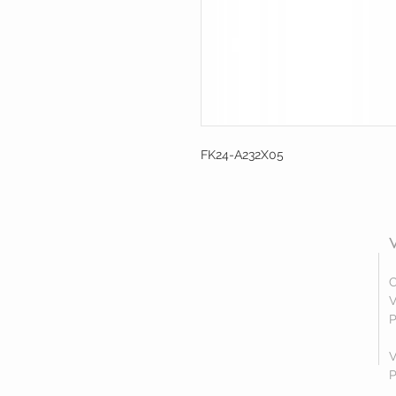
FK24-A232X05
C
V
P
V
P