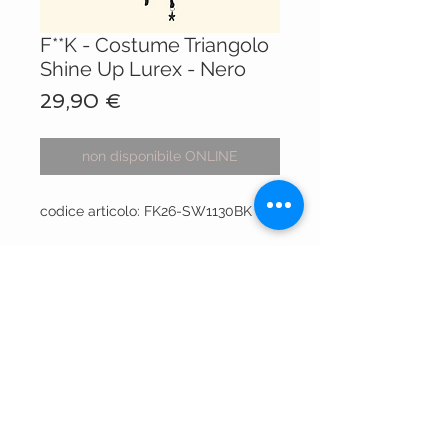
F**K - Costume Triangolo
Shine Up Lurex - Nero
Prezzo
29,90 €
non disponibile ONLINE
codice articolo: FK26-SW1130BK
VISIT OUR STORES
Centro Comm.le Galassia
Via Luigi Gorgni, 20
Piacenza
Via XX Settembre 15
Piacenza