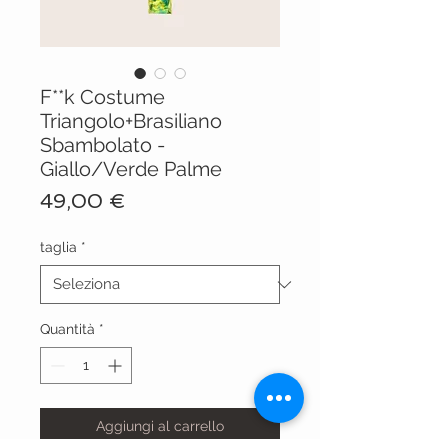
F**k Costume
Triangolo+Brasiliano
Sbambolato -
Giallo/Verde Palme
Prezzo
49,00 €
taglia
*
Quantità
*
Aggiungi al carrello