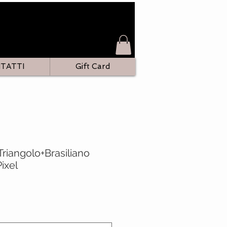
TATTI
Gift Card
riangolo+Brasiliano
Pixel
zo