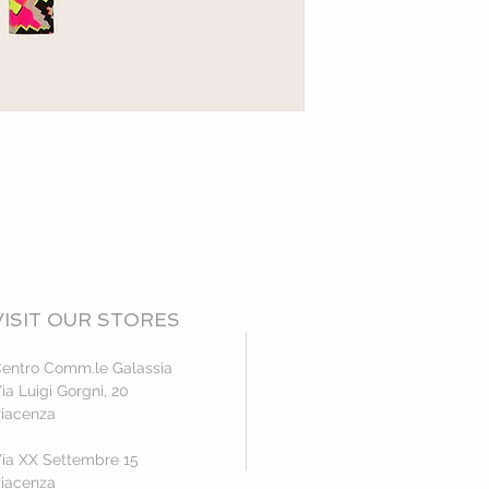
VISIT OUR STORES
entro Comm.le Galassia
ia Luigi Gorgni, 20
iacenza
ia XX Settembre 15
iacenza