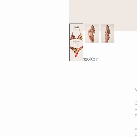
FK24-1320X07
C
V
P
V
P