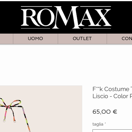
UOMO
OUTLET
CON
F**k Costume T
Liscio - Color 
Prez
65,00 €
taglia
*