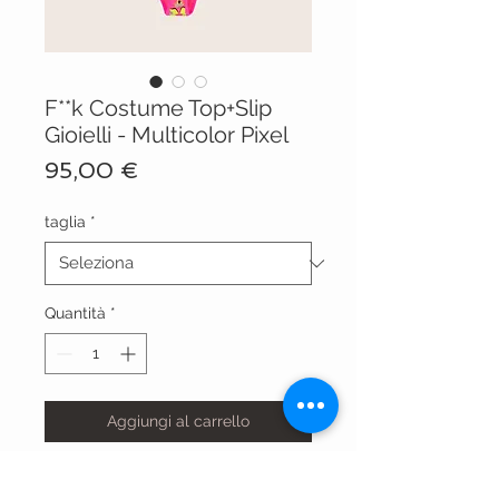
F**k Costume Top+Slip
Gioielli - Multicolor Pixel
Prezzo
95,00 €
taglia
*
Quantità
*
Aggiungi al carrello
FK24-0600X07