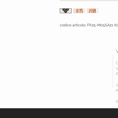
codice articolo: FK25-M05SA21 X
C
V
P
V
P
P