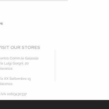
04
VISIT OUR STORES
entro Comm.le Galassia
ia Luigi Gorgni, 20
iacenza
ia XX Settembre 15
iacenza
.IVA 01613430337