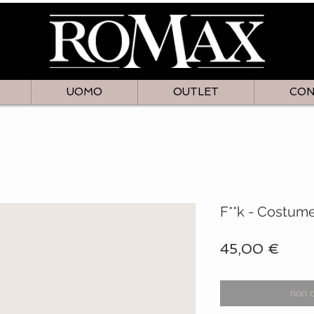
UOMO
OUTLET
CON
F**k - Costume 
Prez
45,00 €
non 