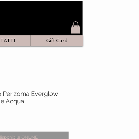
TATTI
Gift Card
e Perizoma Everglow
rde Acqua
zo
disponibile ONLINE