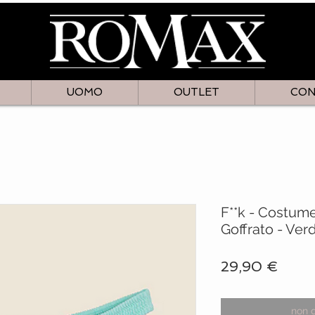
UOMO
OUTLET
CON
F**k - Costum
Goffrato - Ve
Prez
29,90 €
non 