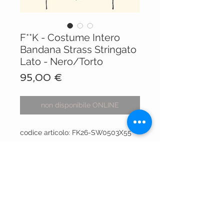
F**K - Costume Intero
Bandana Strass Stringato
Lato - Nero/Torto
Prezzo
95,00 €
non disponibile ONLINE
codice articolo: FK26-SW0503X55
VISIT OUR STORES
Centro Comm.le Galassia
Via Luigi Gorgni, 20
Piacenza