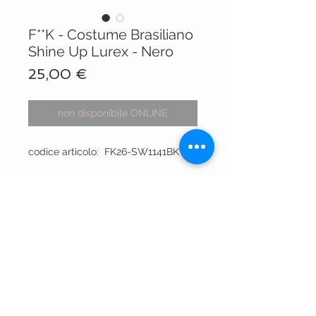
F**K - Costume Brasiliano
Shine Up Lurex - Nero
Prezzo
25,00 €
non disponibile ONLINE
codice articolo: FK26-SW1141BK
VISIT OUR STORES
Centro Comm.le Galassia
Via Luigi Gorgni, 20
Piacenza
Via XX Settembre 15
Piacenza