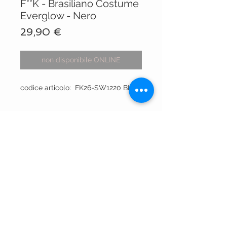
F**K - Brasiliano Costume
Everglow - Nero
Prezzo
29,90 €
non disponibile ONLINE
codice articolo: FK26-SW1220 BK
VISIT OUR STORES
Centro Comm.le Galassia
Via Luigi Gorgni, 20
Piacenza
Via XX Settembre 15
Piacenza
P.IVA
01613430337