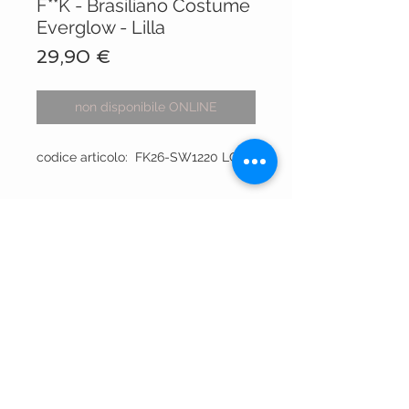
F**K - Brasiliano Costume
Everglow - Lilla
Prezzo
29,90 €
non disponibile ONLINE
codice articolo: FK26-SW1220 LC
VISIT OUR STORES
Centro Comm.le Galassia
Via Luigi Gorgni, 20
Piacenza
Via XX Settembre 15
Piacenza
P.IVA
01613430337