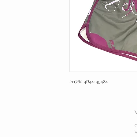
211760 4R44145484
C
V