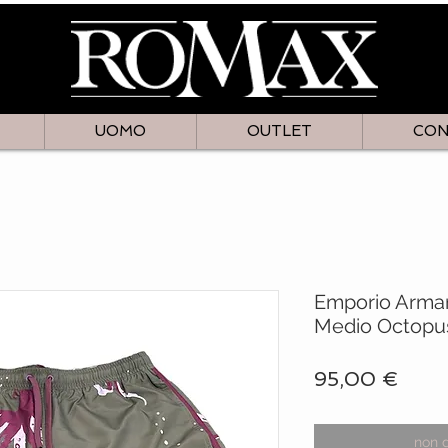
UOMO
OUTLET
CON
Emporio Arma
Medio Octopus 
Prez
95,00 €
non 