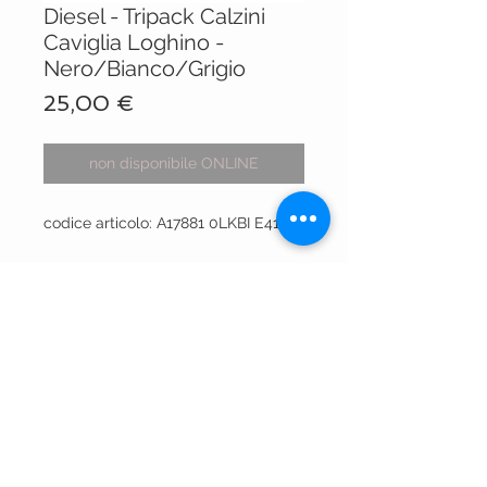
Diesel - Tripack Calzini
Caviglia Loghino -
Nero/Bianco/Grigio
Prezzo
25,00 €
non disponibile ONLINE
codice articolo: A17881 0LKBI E4157
VISIT OUR STORES
Centro Comm.le Galassia
Via Luigi Gorgni, 20
Piacenza
Via XX Settembre 15
Piacenza