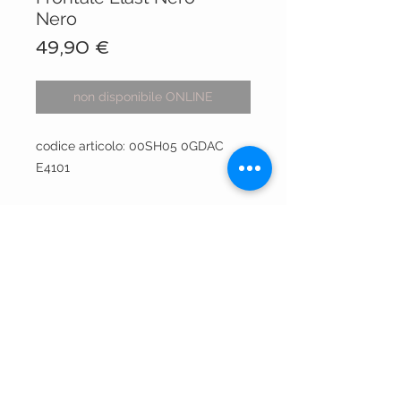
Nero
Prezzo
49,90 €
non disponibile ONLINE
codice articolo: 00SH05 0GDAC
E4101
VISIT OUR STORES
Centro Comm.le Galassia
Via Luigi Gorgni, 20
Piacenza
Via XX Settembre 15
Piacenza