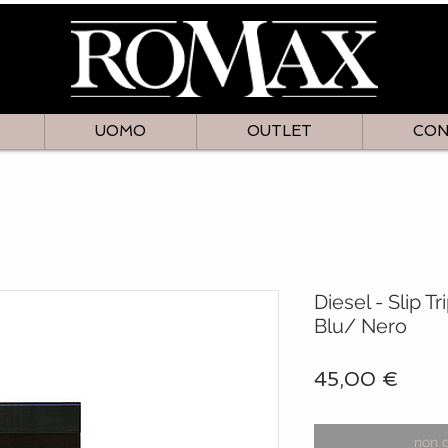
UOMO
OUTLET
CON
Diesel - Slip T
Blu/ Nero
Prez
45,00 €
non 