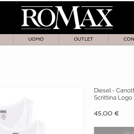
UOMO
OUTLET
CON
Diesel - Canot
Scrittina Logo
Prez
45,00 €
non 