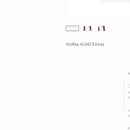
A17814 0LIAD E0041
C
V
P
V
P
P