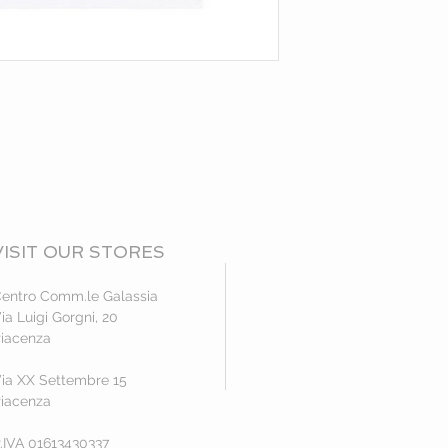
VISIT OUR STORES
entro Comm.le Galassia
ia Luigi Gorgni, 20
iacenza
ia XX Settembre 15
iacenza
.IVA 01613430337