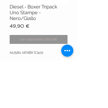
Diesel - Boxer Tripack
Uno Stampe -
Nero/Giallo
Prezzo
49,90 €
non disponibile ONLINE
A17580 0ENBX E7472
VISIT OUR STORES
Centro Comm.le Galassia
Via Luigi Gorgni, 20
Piacenza
Via XX Settembre 15