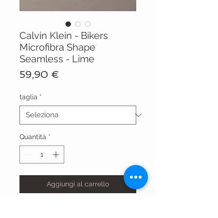
Calvin Klein - Bikers
Microfibra Shape
Seamless - Lime
Prezzo
59,90 €
taglia
*
Quantità
*
Aggiungi al carrello
codice articolo: LV00QF8324 LRF