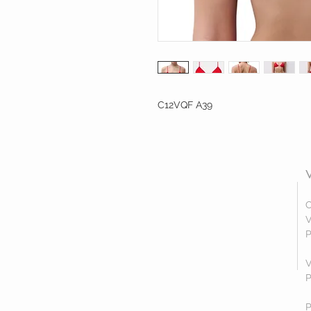
C12VQF A39
C
V
P
V
P
P