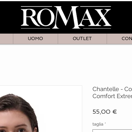
UOMO
OUTLET
CON
Chantelle - C
Comfort Extre
Prez
55,00 €
taglia
*