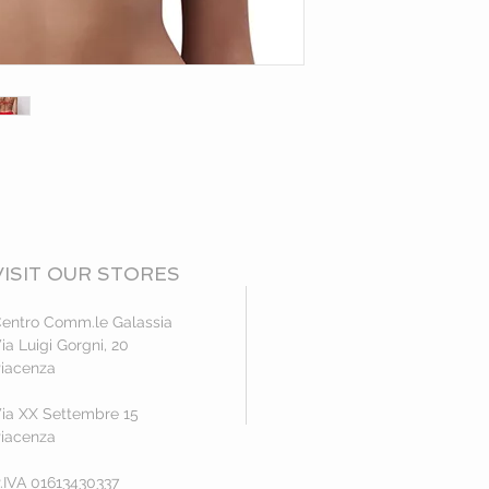
VISIT OUR STORES
entro Comm.le Galassia
ia Luigi Gorgni, 20
iacenza
ia XX Settembre 15
iacenza
.IVA 01613430337