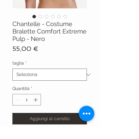
Chantelle - Costume
Bralette Comfort Extreme
Pulp - Nero
Prezzo
55,00 €
taglia
*
Quantità
*
Aggiungi al carrello
C12VQF 011