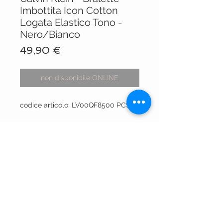
Imbottita Icon Cotton
Logata Elastico Tono -
Nero/Bianco
Prezzo
49,90 €
non disponibile ONLINE
codice articolo: LV00QF8500 PCS
VISIT OUR STORES
Centro Comm.le Galassia
Via Luigi Gorgni, 20
Piacenza
Via XX Settembre 15
Piacenza