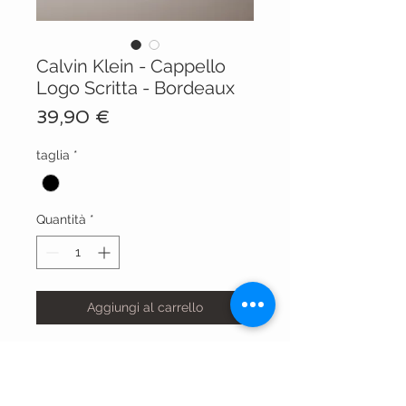
Calvin Klein - Cappello
Logo Scritta - Bordeaux
Prezzo
39,90 €
taglia
*
Quantità
*
Aggiungi al carrello
codice articolo: LV04G5004G WCV