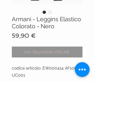
Armani - Leggins Elastico
Colorato - Nero
Prezzo
59,90 €
non disponibile ONLINE
codice articolo: EW000414 AF10883
UC001
VISIT OUR STORES
Centro Comm.le Galassia
Via Luigi Gorgni, 20
Piacenza