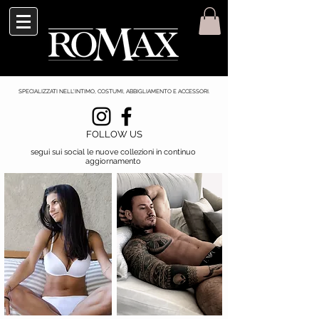
SPECIALIZZATI NELL'INTIMO, COSTUMI, ABBIGLIAMENTO E ACCESSORI.
FOLLOW US
segui sui social le nuove collezioni
in continuo
aggiornamento